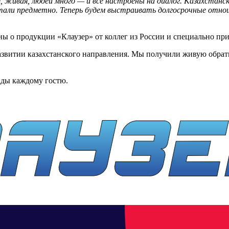
 живая, людей много — и все настроены на диалог. Казахстанс
отали предметно. Теперь будем выстраивать долгосрочные отно
ы о продукции «Клаузер» от коллег из России и специально пр
развитии казахстанского направления. Мы получили живую обрат
ады каждому гостю.